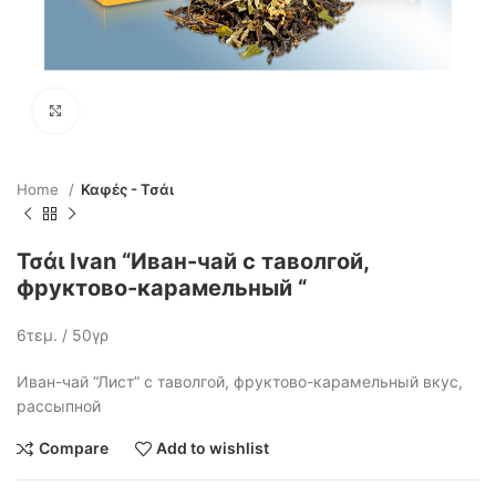
Click to enlarge
Home
Καφές - Τσάι
Τσάι Ivan “Иван-чай с таволгой,
фруктово-карамельный “
6τεμ. / 50γρ
Иван-чай “Лист” с таволгой, фруктово-карамельный вкус,
рассыпной
Compare
Add to wishlist