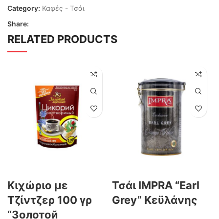
Category:
Καφές - Τσάι
Share:
RELATED PRODUCTS
Κιχώριο με
Τσάι IMPRA “Earl
Τζίντζερ 100 γρ
Grey” Κεϋλάνης
“Золотой