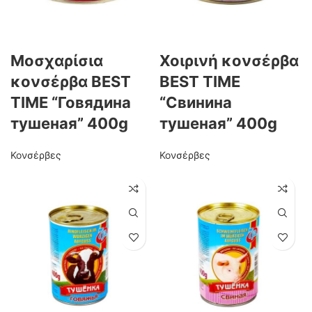
Μοσχαρίσια
Χοιρινή κονσέρβα
κονσέρβα BEST
BEST TIME
TIME “Говядина
“Свинина
тушеная” 400g
тушеная” 400g
Κονσέρβες
Κονσέρβες