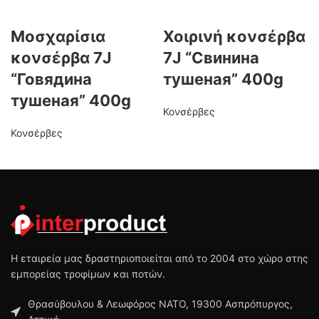
Μοσχαρίσια
Χοιρινή κονσέρβα
κονσέρβα 7J
7J “Свинина
“Говядина
тушеная” 400g
тушеная” 400g
Κονσέρβες
Κονσέρβες
Η εταιρεία μας δραστηριοποιείται από το 2004 στο χώρο στης
εμπορείας τροφίμων και ποτών.
Θρασύβουλου & Λεωφόρος ΝΑΤΟ, 19300 Ασπρόπυργος,