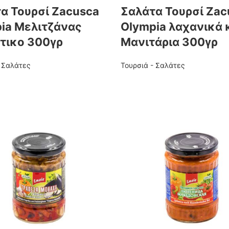
α Τουρσί Ζacusca
Σαλάτα Τουρσί Ζac
ia Μελιτζάνας
Οlympia λαχανικά 
τικο 300γρ
Mανιτάρια 300γρ
- Σαλάτες
Τουρσιά - Σαλάτες