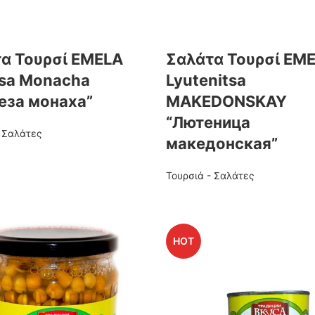
α Τουρσί EMELA
Σαλάτα Τουρσί EM
sa Monacha
Lyutenitsa
еза монаха”
MAKEDONSKAY
“Лютеница
- Σαλάτες
македонская”
Τουρσιά - Σαλάτες
HOT