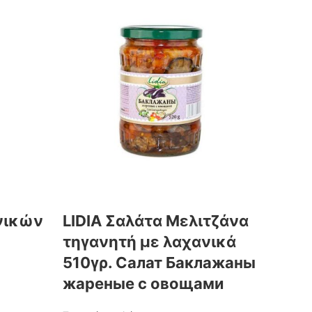
νικών
LIDIA Σαλάτα Μελιτζάνα
τηγανητή με λαχανικά
510γρ. Салат Баклажаны
жареные с овощами