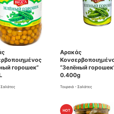
άς
Αρακάς
ερβοποιημένος
Κονσερβοποιημέν
ный горошек”
“Зелёный горошек
L
0.400g
- Σαλάτες
Τουρσιά - Σαλάτες
HOT