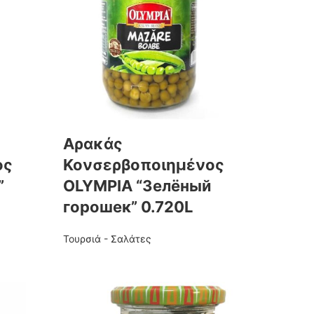
Αρακάς
ος
Κονσερβοποιημένος
”
OLYMPIA “Зелёный
горошек” 0.720L
Τουρσιά - Σαλάτες