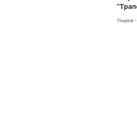
“Трап
Τουρσιά 