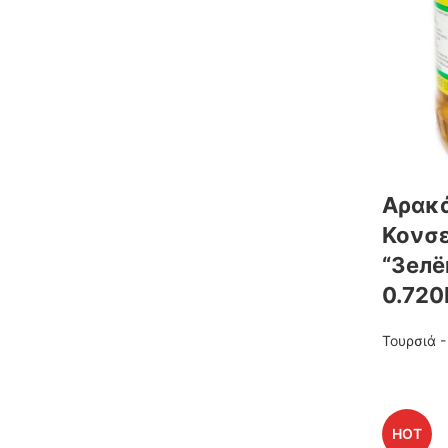
Αρακ
Κονσ
“Зелё
0.720
Τουρσιά 
HOT