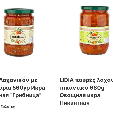
 Λαχανικόν με
LIDIA πουρές λαχα
άρια 560γρ Икра
πικάντικο 680g
ая “Грибница”
Овощная икра
Пикантная
- Σαλάτες