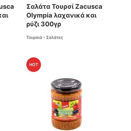
usca
Σαλάτα Τουρσί Ζacusca
και
Οlympia λαχανικά και
ρύζι 300γρ
Τουρσιά - Σαλάτες
HOT