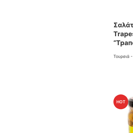
Σαλάτ
Trape
“Трап
Τουρσιά 
HOT