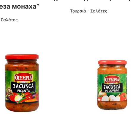
еза монаха”
Τουρσιά - Σαλάτες
- Σαλάτες