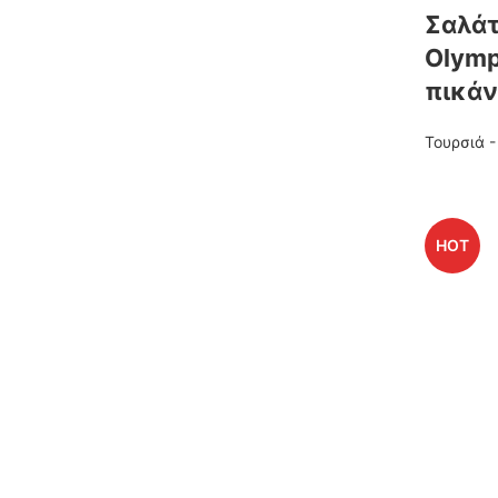
Σαλάτ
Οlymp
πικάν
Τουρσιά 
HOT