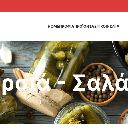
HOME
ΠΡΟΦΙΛ
ΠΡΟΪΟΝΤΑ
ΕΠΙΚΟΙΝΩΝΙΑ
ρσιά - Σαλ