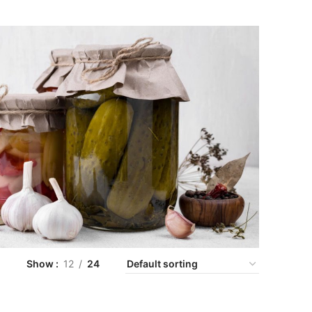
Show
12
24