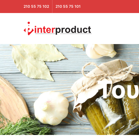
210 55 75 102
210 55 75 101
Του