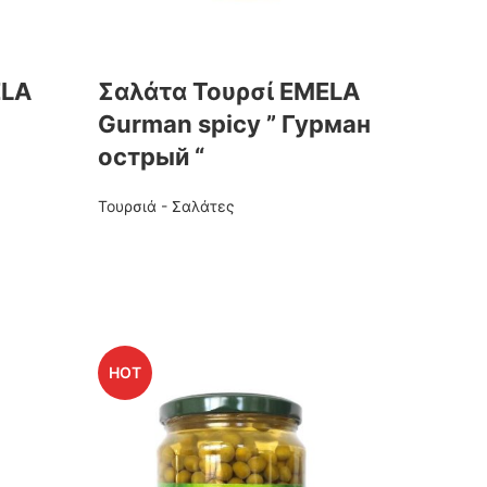
ELA
Σαλάτα Τουρσί EMELA
Gurman spicy ” Гурман
острый “
Τουρσιά - Σαλάτες
HOT