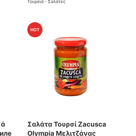
Τουρσιά - Σαλάτες
HOT
κά
Σαλάτα Τουρσί Ζacusca
риле
Οlympia Μελιτζάνας