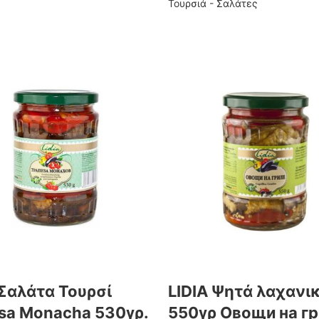
Τουρσιά - Σαλάτες
 Σαλάτα Τουρσί
LIDIA Ψητά λαχανι
sa Monacha 530γρ.
550γρ Овощи на г