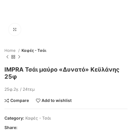
Click to enlarge
Home
Καφές - Τσάι
IMPRA Τσάι μαύρο «Δυνατό» Κεϋλάνης
25φ
25φ.2γ. / 24τεμ
Compare
Add to wishlist
Category:
Καφές - Τσάι
Share: