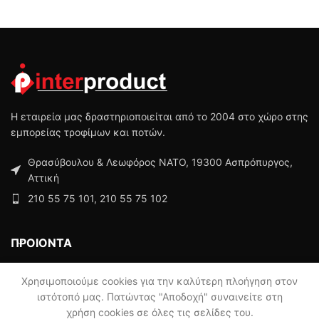
Η εταιρεία μας δραστηριοποιείται από το 2004 στο χώρο στης
εμπορείας τροφίμων και ποτών.
Θρασύβουλου & Λεωφόρος ΝΑΤΟ, 19300 Ασπρόπυργος,
Αττική
210 55 75 101, 210 55 75 102
ΠΡΟΙΟΝΤΑ
ΜΕΝΟΥ
Χρησιμοποιούμε cookies για την καλύτερη πλοήγηση στον
ιστότοπό μας. Πατώντας "Αποδοχή" συναινείτε στη
χρήση cookies σε όλες τις σελίδες του.