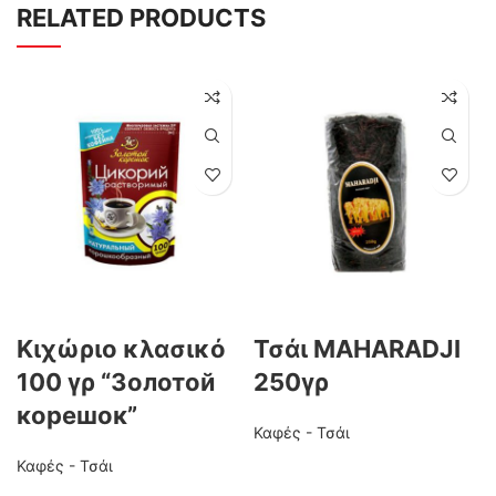
RELATED PRODUCTS
Κιχώριο κλασικό
Τσάι MAHARADJI
100 γρ “Золотой
250γρ
корешок”
Καφές - Τσάι
Καφές - Τσάι