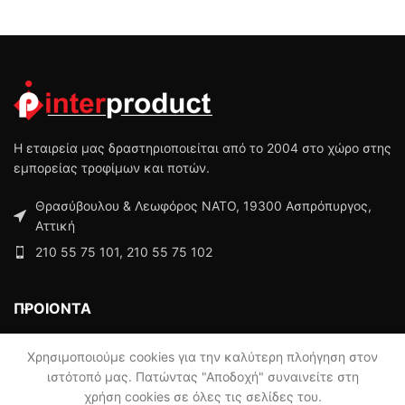
Η εταιρεία μας δραστηριοποιείται από το 2004 στο χώρο στης
εμπορείας τροφίμων και ποτών.
Θρασύβουλου & Λεωφόρος ΝΑΤΟ, 19300 Ασπρόπυργος,
Αττική
210 55 75 101, 210 55 75 102
ΠΡΟΙΟΝΤΑ
ΜΕΝΟΥ
Χρησιμοποιούμε cookies για την καλύτερη πλοήγηση στον
ιστότοπό μας. Πατώντας "Αποδοχή" συναινείτε στη
χρήση cookies σε όλες τις σελίδες του.