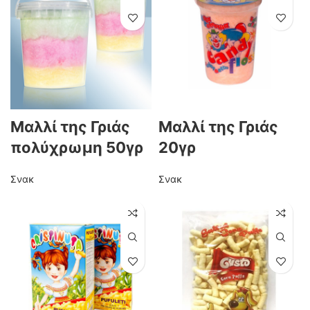
Μαλλί της Γριάς
Μαλλί της Γριάς
πολύχρωμη 50γρ
20γρ
Σνακ
Σνακ