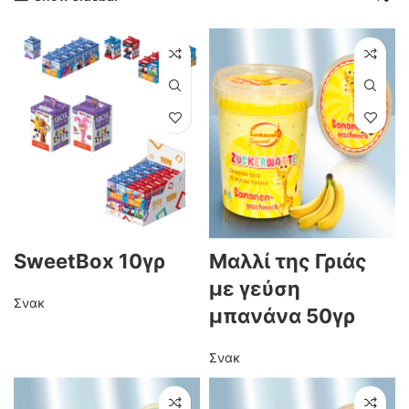
SweetBox 10γρ
Μαλλί της Γριάς
με γεύση
Σνακ
μπανάνα 50γρ
Σνακ