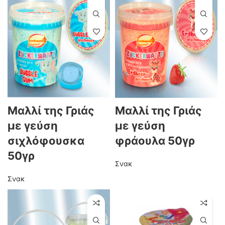
Μαλλί της Γριάς
Μαλλί της Γριάς
με γεύση
με γεύση
σιχλόφουσκα
φράουλα 50γρ
50γρ
Σνακ
Σνακ