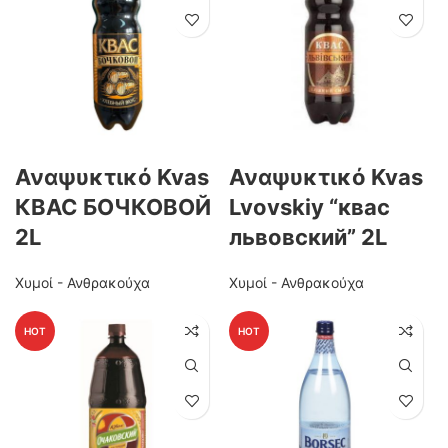
Αναψυκτικό Kvas
Αναψυκτικό Kvas
КВАС БОЧКОВОЙ
Lvovskiy “квас
2L
львовский” 2L
Χυμοί - Ανθρακούχα
Χυμοί - Ανθρακούχα
HOT
HOT