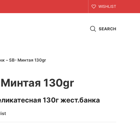
WISHLIST
SEARCH
ικ – SB- Минтая 130gr
 Минтая 130gr
еликатесная 130г жест.банка
ist