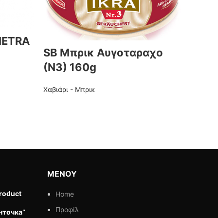
SIETRA
Μπρι
SB Μπρικ Αυγοταραχο
Cavi
(Ν3) 160g
Χαβιάρι
Χαβιάρι - Μπρικ
ΜΕΝΟΥ
roduct
Home
Προφίλ
нточка”