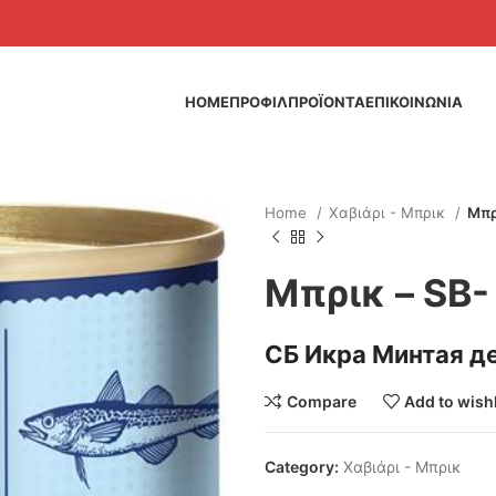
HOME
ΠΡΟΦΙΛ
ΠΡΟΪΟΝΤΑ
ΕΠΙΚΟΙΝΩΝΙΑ
Home
Χαβιάρι - Μπρικ
Μπρ
Μπρικ – SB-
СБ Икра Минтая д
Compare
Add to wishl
Category:
Χαβιάρι - Μπρικ