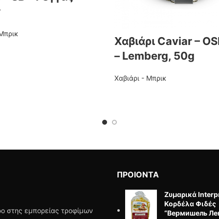
r
 Μπρικ
Χαβιάρι Caviar – O
– Lemberg, 50g
Χαβιάρι - Μπρικ
ΠΡΟΙΟΝΤΑ
Ζυμαρικά Interp
Κορδέλα Φιδές
ώρο στης εμπορείας τροφίμων
“Вермишель Ле