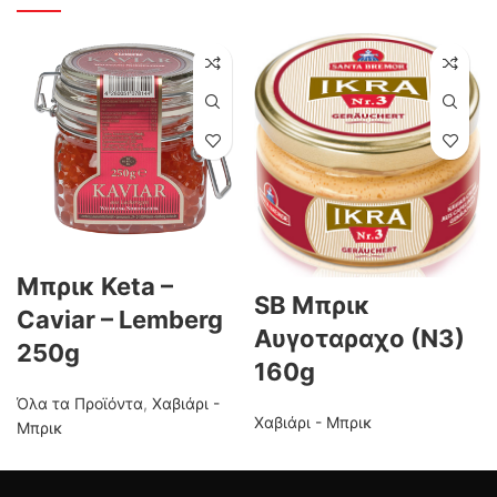
Μπρικ Keta –
SB Μπρικ
Caviar – Lemberg
Αυγοταραχο (Ν3)
250g
160g
Όλα τα Προϊόντα
,
Χαβιάρι -
Χαβιάρι - Μπρικ
Μπρικ