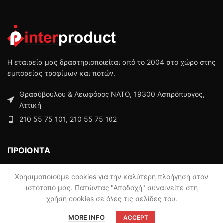
Η εταιρεία μας δραστηριοποιείται από το 2004 στο χώρο στης
εμπορείας τροφίμων και ποτών.
Θρασύβουλου & Λεωφόρος ΝΑΤΟ, 19300 Ασπρόπυργος,
Αττική
210 55 75 101, 210 55 75 102
ΠΡΟΙΟΝΤΑ
ΜΕΝΟΥ
Χρησιμοποιούμε cookies για την καλύτερη πλοήγηση στον
ιστότοπό μας. Πατώντας "Αποδοχή" συναινείτε στη
χρήση cookies σε όλες τις σελίδες του.
Powered by
Digisol
MORE INFO
ACCEPT