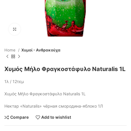
Click to enlarge
Home
Χυμοί - Ανθρακούχα
Χυμός Μήλο Φραγκοστάφυλο Naturalis 1L
1λ / 12τεμ
Χυμός Μήλο Φραγκοστάφυλο Naturalis 1L
Нектар «Naturalis» чёрная смородина-яблоко 1Л
Compare
Add to wishlist