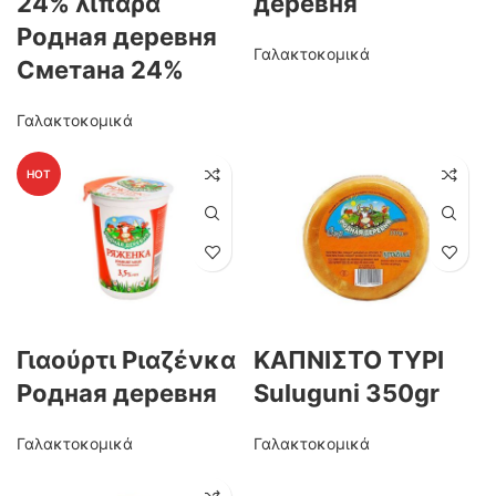
24% λιπαρά
деревня
Родная деревня
Γαλακτοκομικά
Сметана 24%
Γαλακτοκομικά
HOT
Γιαούρτι Ριαζένκα
ΚΑΠΝΙΣΤΟ ΤΥΡΙ
Родная деревня
Suluguni 350gr
Γαλακτοκομικά
Γαλακτοκομικά