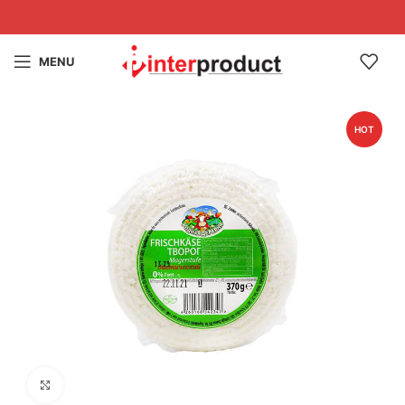
MENU
HOT
Click to enlarge