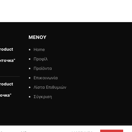
ΜΕΝΟΥ
roduct
Home
Προφίλ
нточка”
Προϊόντα
Επικοινωνία
roduct
Λίστα Επιθυμιών
очка”
Σύγκριση