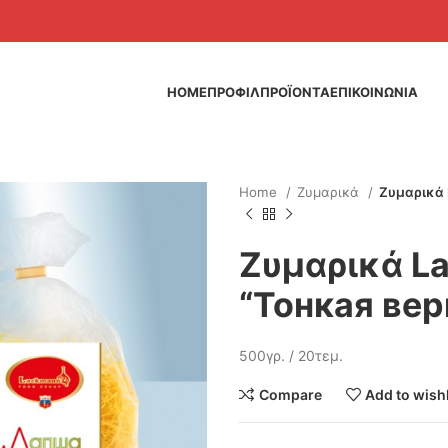
HOME
ΠΡΟΦΙΛ
ΠΡΟΪΟΝΤΑ
ΕΠΙΚΟΙΝΩΝΙΑ
Home
Ζυμαρικά
Ζυμαρικά 
Ζυμαρικά L
“Тонкая ве
500γρ. / 20τεμ.
Compare
Add to wishl