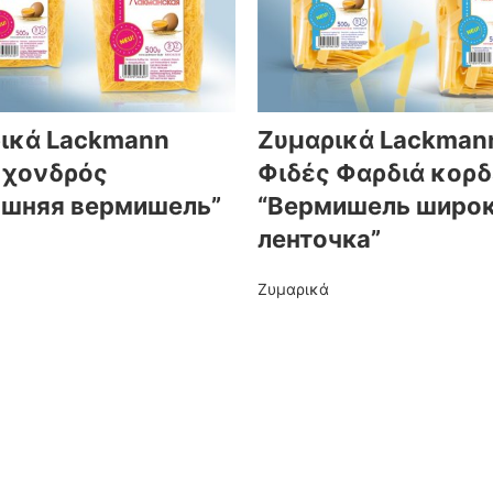
ικά Lackmann
Ζυμαρικά Lackman
 χονδρός
Φιδές Φαρδιά κορ
шняя вермишель”
“Вермишель широ
ленточка”
Ζυμαρικά