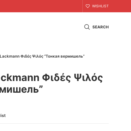
WISHLIST
SEARCH
Lackmann Φιδές Ψιλός “Тонкая вермишель”
ackmann Φιδές Ψιλός
рмишель”
ist