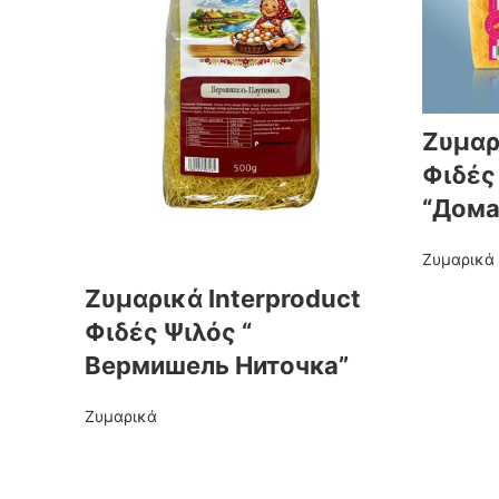
Ζυμαρ
Φιδές
“Дома
Ζυμαρικά
Ζυμαρικά Interproduct
Φιδές Ψιλός “
Вермишель Ниточка”
Ζυμαρικά