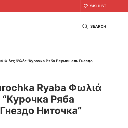
WISHLIST
SEARCH
ά Φιδές Ψιλός “Курочка Ряба Вермишель Гнездо
urochka Ryaba Φωλιά
 “Курочка Ряба
Гнездо Ниточка”