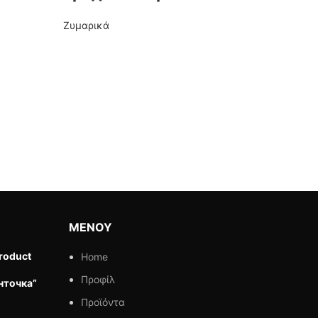
Ζυμαρικά
Ζυμαρι
ΜΕΝΟΥ
roduct
Home
Προφίλ
нточка”
Προϊόντα