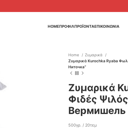
HOME
ΠΡΟΦΙΛ
ΠΡΟΪΟΝΤΑ
ΕΠΙΚΟΙΝΩΝΙΑ
Home
Ζυμαρικά
Ζυμαρικά Kurochka Ryaba Φωλι
Ниточка”
Ζυμαρικά K
Φιδές Ψιλός
Вермишель 
500γρ. / 20τεμ