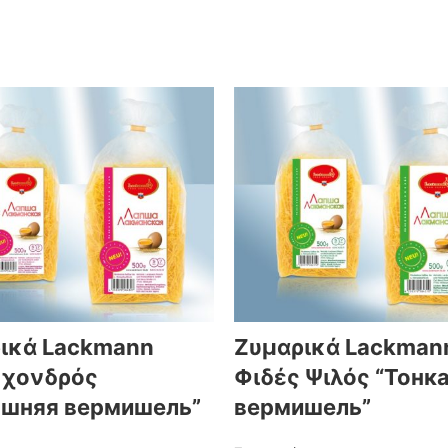
ικά Lackmann
Ζυμαρικά Lackman
 χονδρός
Φιδές Ψιλός “Тонк
шняя вермишель”
вермишель”