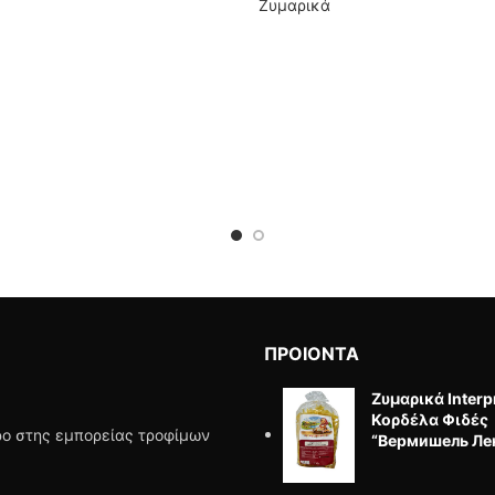
Ζυμαρικά
ΠΡΟΙΟΝΤΑ
Ζυμαρικά Interp
Κορδέλα Φιδές
ώρο στης εμπορείας τροφίμων
“Вермишель Ле