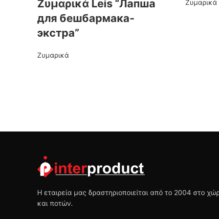
Ζυμαρικά Leis “Лапша
Ζυμαρικά
для бешбармака-
экстра”
Ζυμαρικά
Η εταιρεία μας δραστηριοποιείται από το 2004 στο χ
και ποτών.