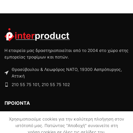
Η εταιρεία μας δραστηριοποιείται από το 2004 στο χώρο στης
εμπορείας τροφίμων και ποτών.
Θρασύβουλου & Λεωφόρος ΝΑΤΟ, 19300 Ασπρόπυργος,
Αττική
210 55 75 101, 210 55 75 102
ΠΡΟΙΟΝΤΑ
ΜΕΝΟΥ
Χρησιμοποιούμε cookies για την καλύτερη πλοήγηση στον
ιστότοπό μας. Πατώντας "Αποδοχή" συναινείτε στη
χρήση cookies σε όλες τις σελίδες του.