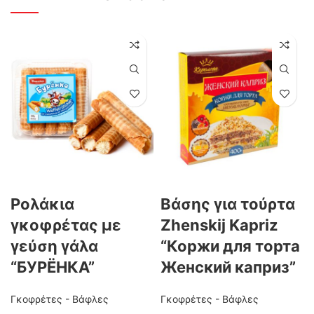
Ρολάκια
Βάσης για τούρτα
γκοφρέτας με
Zhenskij Kapriz
γεύση γάλα
“Коржи для торта
“БУРЁНКА”
Женский каприз”
Γκοφρέτες - Βάφλες
Γκοφρέτες - Βάφλες