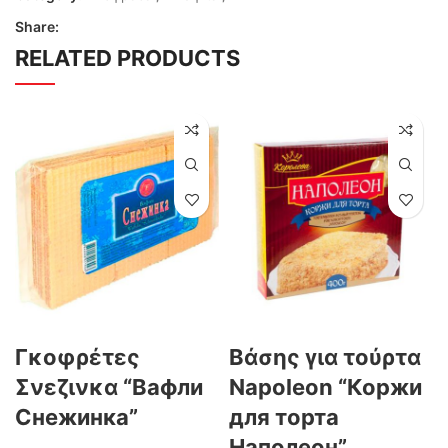
Share:
RELATED PRODUCTS
Γκοφρέτες
Βάσης για τούρτα
Σνεζινκα “Вафли
Napoleon “Коржи
Снежинка”
для торта
Наполеон”