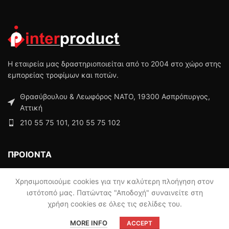
Η εταιρεία μας δραστηριοποιείται από το 2004 στο χώρο στης
εμπορείας τροφίμων και ποτών.
Θρασύβουλου & Λεωφόρος ΝΑΤΟ, 19300 Ασπρόπυργος,
Αττική
210 55 75 101, 210 55 75 102
ΠΡΟΙΟΝΤΑ
ΜΕΝΟΥ
Χρησιμοποιούμε cookies για την καλύτερη πλοήγηση στον
ιστότοπό μας. Πατώντας "Αποδοχή" συναινείτε στη
χρήση cookies σε όλες τις σελίδες του.
Powered by
Digisol
MORE INFO
ACCEPT