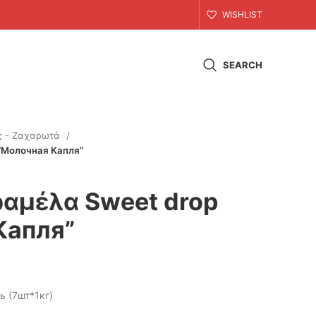
WISHLIST
SEARCH
ς - Ζαχαρωτά
“Молочная Капля”
αμέλα Sweet drop
Капля”
 (7шт*1кг)