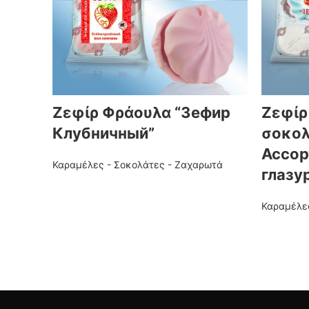
Ζεφίρ Φράουλα “Зефир
Ζεφίρ
Клубничный”
σοκολ
Ассор
Καραμέλες - Σοκολάτες - Ζαχαρωτά
глазу
Καραμέλε