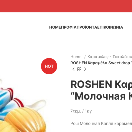
HOME
ΠΡΟΦΙΛ
ΠΡΟΪΟΝΤΑ
ΕΠΙΚΟΙΝΩΝΙΑ
Home
Καραμέλες - Σοκολάτε
ROSHEN Καραμέλα Sweet drop 
HOT
ROSHEN Καρ
“Молочная 
7τεμ. / 1κγ
Рош Молочная Капля карамель