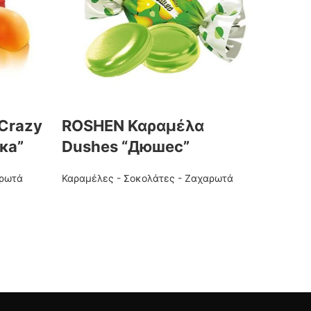
Crazy
ROSHEN Καραμέλα
Σοκο
ка”
Dushes “Дюшес”
“Пти
АК”
αρωτά
Καραμέλες - Σοκολάτες - Ζαχαρωτά
Καραμέλ