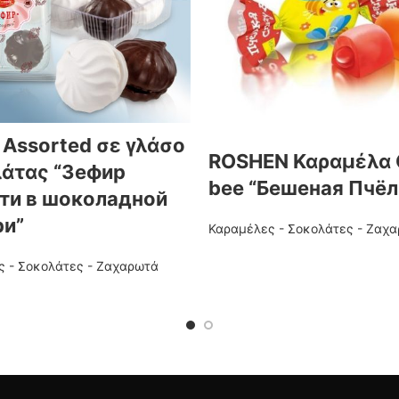
 Assorted σε γλάσο
ROSHEN Καραμέλα 
άτας “Зефир
bee “Бешеная Пчёл
ти в шоколадной
ри”
Καραμέλες - Σοκολάτες - Ζαχ
ς - Σοκολάτες - Ζαχαρωτά