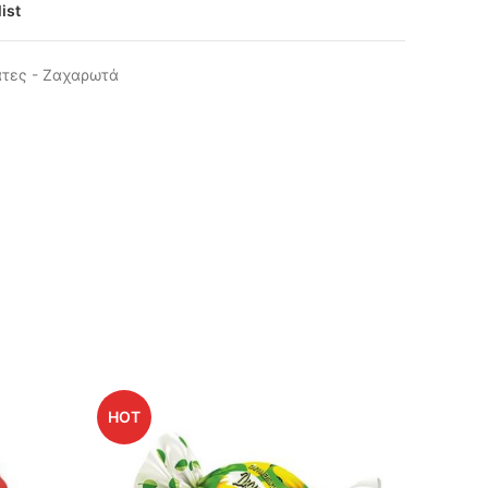
ist
άτες - Ζαχαρωτά
HOT
HOT