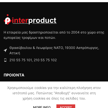
Η εταιρεία μας δραστηριοποιείται από το 2004 στο χώρο στης
εμπορείας τροφίμων και ποτών.
Θρασύβουλου & Λεωφόρος ΝΑΤΟ, 19300 Ασπρόπυργος,
Αττική
210 55 75 101, 210 55 75 102
ΠΡΟΙΟΝΤΑ
ΜΕΝΟΥ
Χρησιμοποιούμε cookies για την καλύτερη πλοήγηση στον
ιστότοπό μας. Πατώντας "Αποδοχή" συναινείτε στη
χρήση cookies σε όλες τις σελίδες του.
Powered by
Digisol
MORE INFO
ACCEPT