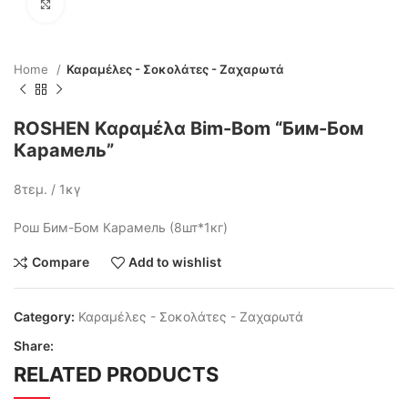
Click to enlarge
Home
Καραμέλες - Σοκολάτες - Ζαχαρωτά
ROSHEN Καραμέλα Bim-Bom “Бим-Бом
Карамель”
8τεμ. / 1κγ
Рош Бим-Бом Карамель (8шт*1кг)
Compare
Add to wishlist
Category:
Καραμέλες - Σοκολάτες - Ζαχαρωτά
Share:
RELATED PRODUCTS