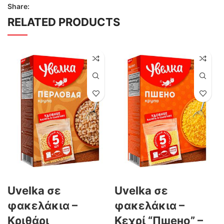
Share:
RELATED PRODUCTS
Uvelka σε
Uvelka σε
φακελάκια –
φακελάκια –
Κριθάρι
Κεχρί “Пшено” –