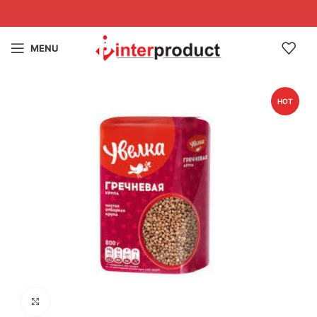
MENU
HOT
Click to enlarge