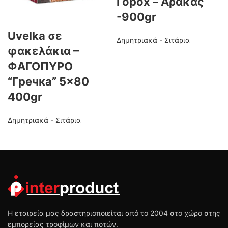
Горох – Αρακάς
-900gr
Uvelka σε
Δημητριακά - Σιτάρια
φακελάκια –
ΦΑΓΟΠΥΡΟ
“Гречка” 5×80
400gr
Δημητριακά - Σιτάρια
Η εταιρεία μας δραστηριοποιείται από το 2004 στο χώρο στης
εμπορείας τροφίμων και ποτών.