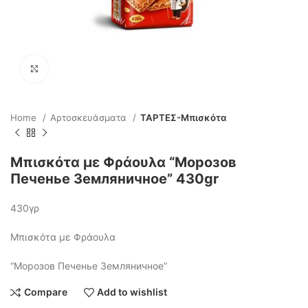
Click to enlarge
Home
Αρτοσκευάσματα
ΤΑΡΤΕΣ-Μπισκότα
Μπισκότα με Φράουλα “Морозов
Печенье Земляничное” 430gr
430γρ
Μπισκότα με Φράουλα
“Морозов Печенье Земляничное”
Compare
Add to wishlist