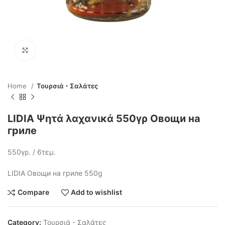
Click to enlarge
Home
Τουρσιά - Σαλάτες
LIDIA Ψητά λαχανικά 550γρ Овощи на
гриле
550γρ. / 6τεμ.
LIDIA Овощи на гриле 550g
Compare
Add to wishlist
Category:
Τουρσιά - Σαλάτες