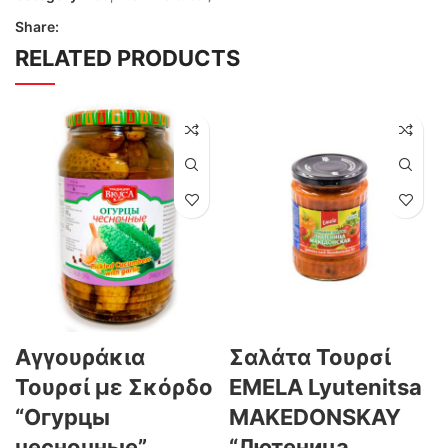
Share:
RELATED PRODUCTS
Αγγουράκια
Σαλάτα Τουρσί
Τουρσί με Σκόρδο
EMELA Lyutenitsa
“Огурцы
MAKEDONSKAY
чесночные”
“Лютеница