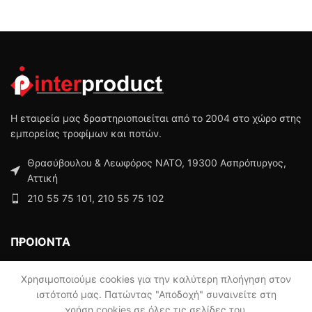
Η εταιρεία μας δραστηριοποιείται από το 2004 στο χώρο στης
εμπορείας τροφίμων και ποτών.
Θρασύβουλου & Λεωφόρος ΝΑΤΟ, 19300 Ασπρόπυργος,
Αττική
210 55 75 101, 210 55 75 102
ΠΡΟΙΟΝΤΑ
ΜΕΝΟΥ
Χρησιμοποιούμε cookies για την καλύτερη πλοήγηση στον
ιστότοπό μας. Πατώντας "Αποδοχή" συναινείτε στη
χρήση cookies σε όλες τις σελίδες του.