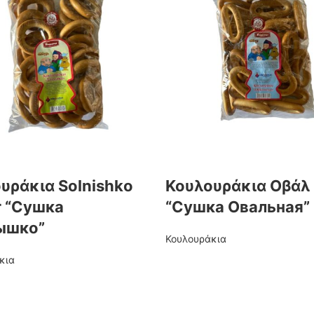
υράκια Solnishko
Κουλουράκια Οβάλ
 “Сушка
“Сушка Овальная”
ышко”
Κουλουράκια
κια