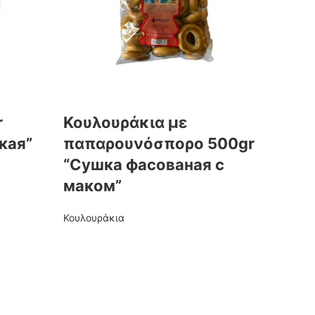
r
Κουλουράκια με
кая”
παπαρουνόσπορο 500gr
“Сушка фасованая с
маком”
Κουλουράκια