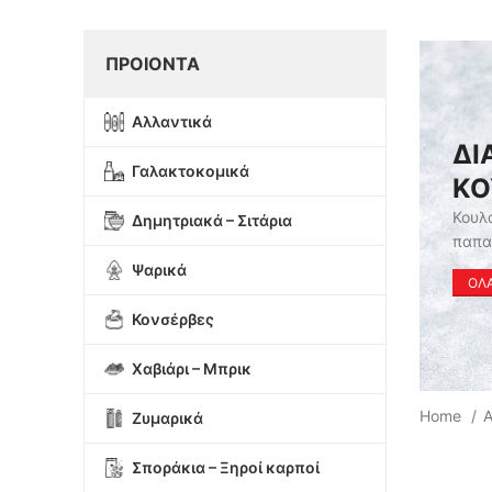
ΠΡΟΙΟΝΤΑ
Αλλαντικά
ΔΙ
Γαλακτοκομικά
ΚΟ
Κουλο
Δημητριακά – Σιτάρια
παπα
Ψαρικά
ΟΛΑ
Κονσέρβες
Χαβιάρι – Μπρικ
Home
Ζυμαρικά
Σποράκια – Ξηροί καρποί