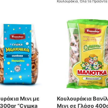
Κουλουράκια
,
Όλα τα Προϊόντα
υράκια Μινι με
Κουλουράκια Βανίλ
 300gr “Сушка
Μινι σε Γλάσο 400