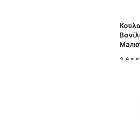
Κουλο
Βανίλ
Малют
Κουλουρά