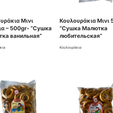
υράκια Μινι
Κουλουράκια Μινι 
ια – 500gr- “Сушка
“Сушка Малютка
ка ванильная”
любительская”
κια
Κουλουράκια