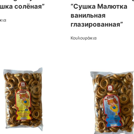
шка солёная”
“Сушка Малютка
ванильная
κια
глазированная”
Κουλουράκια