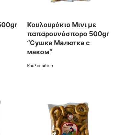
500gr
Κουλουράκια Μινι με
παπαρουνόσπορο 500gr
“Сушка Малютка c
маком”
Κουλουράκια