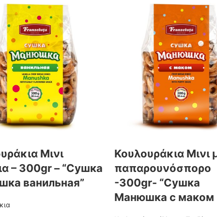
υράκια Μινι
Κουλουράκια Μινι 
ια – 300gr – “Сушка
παπαρουνόσπορο
шка ванильная”
-300gr- “Сушка
Манюшка с маком 
κια