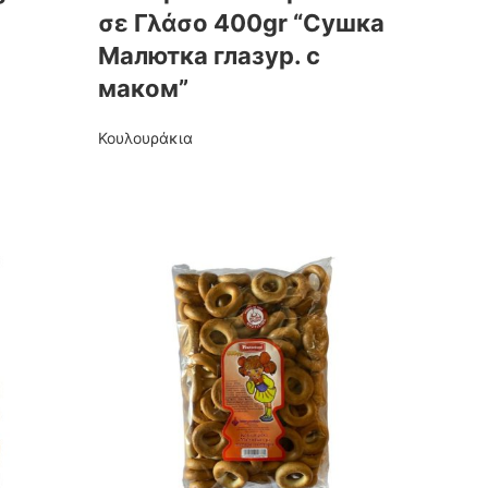
σε Γλάσο 400gr “Сушка
Малютка глазур. с
маком”
Κουλουράκια