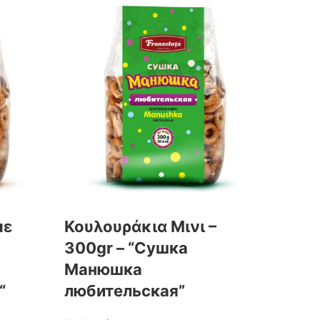
με
Κουλουράκια Μινι –
300gr – “Сушка
Манюшка
“
любительская”