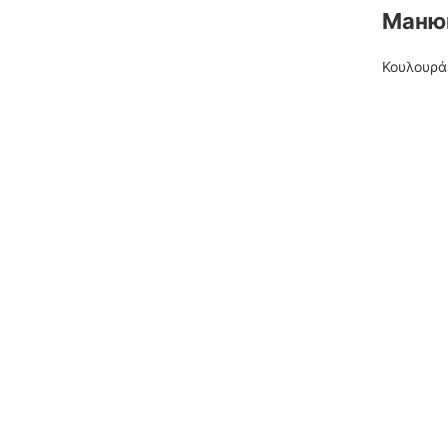
Маню
Κουλουρά