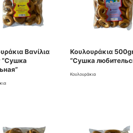
υράκια Βανίλια
Κουλουράκια 500g
 “Сушка
“Сушка любительс
ьная”
Κουλουράκια
κια