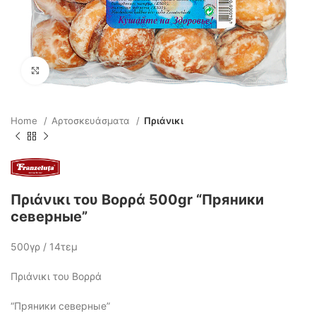
Click to enlarge
Home
Αρτοσκευάσματα
Πριάνικι
Πριάνικι του Βορρά 500gr “Пряники
северные”
500γρ / 14τεμ
Πριάνικι του Βορρά
“Пряники северные”