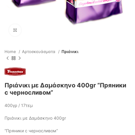
Click to enlarge
Home
Αρτοσκευάσματα
Πριάνικι
Πριάνικι με Δαμάσκηνο 400gr “Пряники
с черносливом”
400γρ / 17τεμ
Πριάνικι με Δαμάσκηνο 400gr
“Пряники с черносливом”