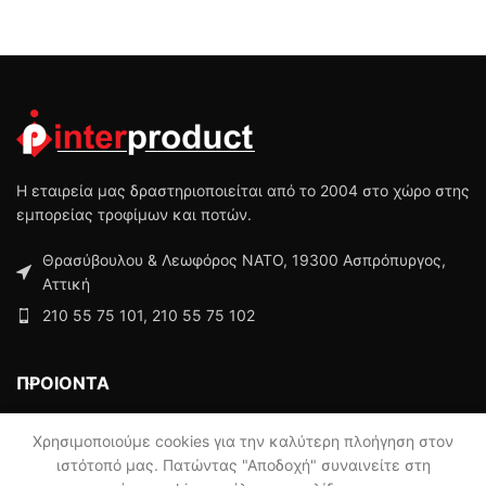
Η εταιρεία μας δραστηριοποιείται από το 2004 στο χώρο στης
εμπορείας τροφίμων και ποτών.
Θρασύβουλου & Λεωφόρος ΝΑΤΟ, 19300 Ασπρόπυργος,
Αττική
210 55 75 101, 210 55 75 102
ΠΡΟΙΟΝΤΑ
ΜΕΝΟΥ
Χρησιμοποιούμε cookies για την καλύτερη πλοήγηση στον
ιστότοπό μας. Πατώντας "Αποδοχή" συναινείτε στη