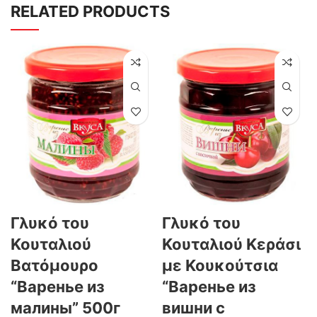
RELATED PRODUCTS
Γλυκό του
Γλυκό του
Κουταλιού
Κουταλιού Κεράσι
Βατόμουρο
με Κουκούτσια
“Варенье из
“Варенье из
малины” 500г
вишни с